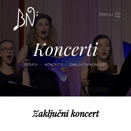
Menu
Koncerti
DOMOV
-
KONCERTI
-
ZAKLJUČNI KONCERT
Zaključni koncert